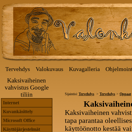
Tervehdys
Valokuvaus
Kuvagalleria
Ohjelmoint
Kaksivaiheinen
vahvistus Google
tiliin
Sijaintisi:
Tervehdys
Tervehdys
Oppaat
Kaksivaiheine
Internet
Kaksivaiheinen vahvist
Kuvankäsittely
tapa parantaa oleellises
Microsoft Office
käyttöönotto kestää v
Käyttöjärjestelmät