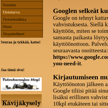
Youtube
Googlen selkeät ku
Tietoturva
Google on tehnyt katta
Tietotekniikka
vahvistuksesta. Siellä 
Muut
käyttöön, miten se toimi
Älypuhelimet
samasta paikasta löyty
Seuraa ja tykkää, katso!
käyttöönottoon. Palvel
seuraavasta osoitteesta:
https://www.google.co
you-need-it
.
Jaa tämä sivu!
Kirjautumiseen m
Käyttöönoton jälkeen a
Google tiliisi pitää sin
lisäksi erillinen vahvis
10kpl etukäteen tai si